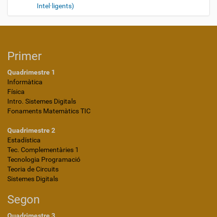
Intel·ligents)
Primer
Quadrimestre 1
Informàtica
Física
Intro. Sistemes Digitals
Fonaments Matemàtics TIC
Quadrimestre 2
Estadística
Tec. Complementàries 1
Tecnologia Programació
Teoria de Circuits
Sistemes Digitals
Segon
Quadrimestre 3