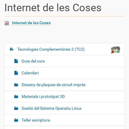
Internet de les Coses
Internet de les Coses
Tecnologies Complementàries 2 (TC2)
N
a
Guia del curs
v
e
Calendari
g
Disseny de plaques de circuït imprès
a
c
Materials i prototipat 3D
i
ó
Gestió del Sistema Operatiu Linux
Taller escriptura