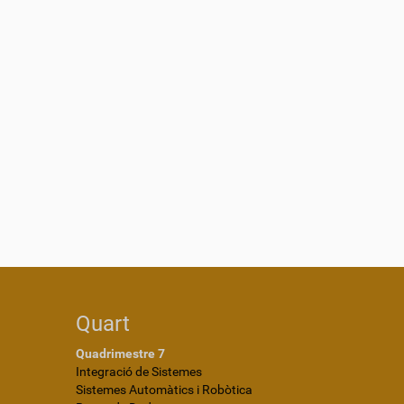
Quart
Quadrimestre 7
Integració de Sistemes
Sistemes Automàtics i Robòtica