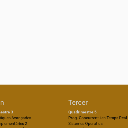
on
Tercer
estre 3
Quadrimestre 5
iques Avançades
Prog. Concurrent i en Temps Real
mplementàries 2
Sistemes Operatius