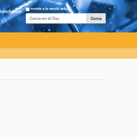
Cerca
només a la secció actual
dentificació
Cerca avançada…