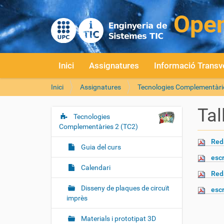
Inici
Assignatures
Informació Transv
S
Inici
Assignatures
Tecnologies Complementàri
o
u
Tal
a
Tecnologies
N
:
Complementàries 2 (TC2)
a
Reda
v
Guia del curs
e
escr
g
Calendari
Reda
a
Disseny de plaques de circuït
escr
c
imprès
i
ó
Materials i prototipat 3D