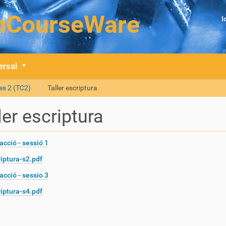
I
ersal
es 2 (TC2)
Taller escriptura
ler escriptura
cció - sessió 1
iptura-s2.pdf
cció - sessio 3
iptura-s4.pdf