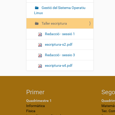
Gestió del Sistema Operatiu
Linux
Taller escriptura
Redacció - sessió 1
escriptura-s2.pdf
Redacció - sessio 3
escriptura-s4.pdf
Primer
Seg
Quadrimestre 1
Quadrim
Informàtica
Matemàt
Física
Tec. Co