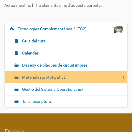
Actualment no hi ha elements dins d'aquesta carpeta.
Tecnologies Complementàries 2 (TC2)
N
a
Guia del curs
v
e
Calendari
g
Disseny de plaques de circuït imprès
a
c
Materials i prototipat 3D
i
ó
Gestió del Sistema Operatiu Linux
Taller escriptura