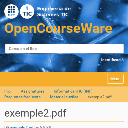
Cerca
Cerca avançada…
Identificació
Toggle na
Inici
Assignatures
Informàtica-iTIC (INF)
Preguntes freqüents
Material auxiliar
exemple2.pdf
exemple2.pdf
exemple2.pdf
— 6.8 KB