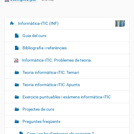
Informàtica-iTIC (INF)
N
a
Guia del curs
v
e
Bibliografia i referències
g
Informàtica-iTIC. Problemes de teoria.
a
c
Teoria informàtica-iTIC: Temari
i
ó
Teoria informàtica-iTIC: Apunts
Exercicis puntuables i exàmens informàtica-iTIC
Projectes de curs
Preguntes freqüents
Com i on he d'entregar els exercicis ?