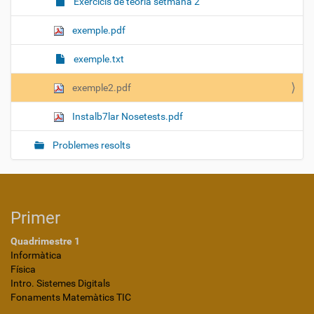
Exercicis de teoria setmana 2
exemple.pdf
exemple.txt
exemple2.pdf
Instalb7lar Nosetests.pdf
Problemes resolts
Primer
Quadrimestre 1
Informàtica
Física
Intro. Sistemes Digitals
Fonaments Matemàtics TIC