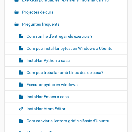
Exercicis puntuables i exàmens informàtica-iTIC
Projectes de curs
Preguntes freqüents
Com i on he d'entregar els exercicis ?
Com puc instal·lar pytest en Windows o Ubuntu
Instal·lar Python a casa
Com puc treballar amb Linux des de casa?
Executar pydoc en windows
Instal·lar Emacs a casa
Instal·lar Atom Editor
Com canviar a l'entorn gràfic clàssic d'Ubuntu