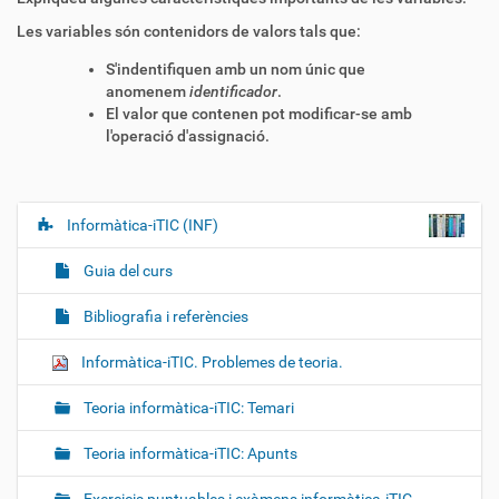
Les variables són contenidors de valors tals que:
S'indentifiquen amb un nom únic que
anomenem
identificador
.
El valor que contenen pot modificar-se amb
l'operació d'assignació.
Informàtica-iTIC (INF)
N
a
Guia del curs
v
e
Bibliografia i referències
g
Informàtica-iTIC. Problemes de teoria.
a
c
Teoria informàtica-iTIC: Temari
i
ó
Teoria informàtica-iTIC: Apunts