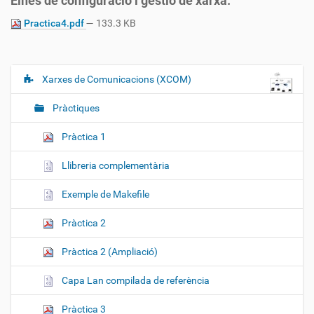
Eines de configuració i gestió de xarxa.
Practica4.pdf
— 133.3 KB
Xarxes de Comunicacions (XCOM)
N
a
Pràctiques
v
e
Pràctica 1
g
Llibreria complementària
a
c
Exemple de Makefile
i
ó
Pràctica 2
Pràctica 2 (Ampliació)
Capa Lan compilada de referència
Pràctica 3