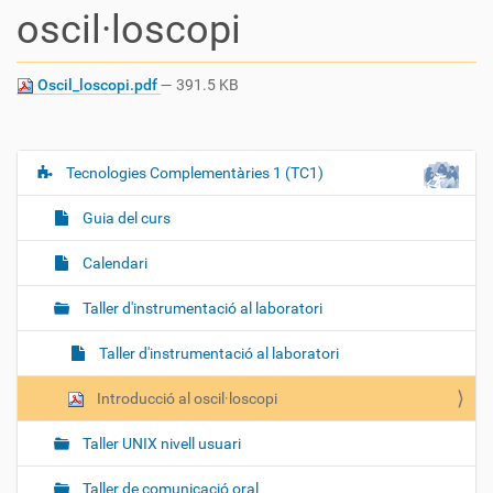
oscil·loscopi
Oscil_loscopi.pdf
— 391.5 KB
Tecnologies Complementàries 1 (TC1)
N
a
Guia del curs
v
e
Calendari
g
Taller d'instrumentació al laboratori
a
c
Taller d'instrumentació al laboratori
i
ó
Introducció al oscil·loscopi
Taller UNIX nivell usuari
Taller de comunicació oral