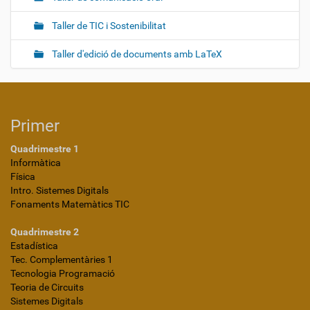
Taller de TIC i Sostenibilitat
Taller d'edició de documents amb LaTeX
Primer
Quadrimestre 1
Informàtica
Física
Intro. Sistemes Digitals
Fonaments Matemàtics TIC
Quadrimestre 2
Estadística
Tec. Complementàries 1
Tecnologia Programació
Teoria de Circuits
Sistemes Digitals