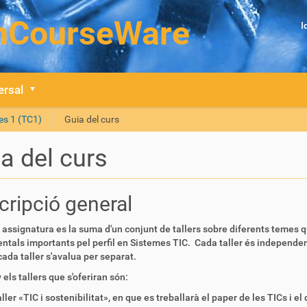
I
ersal
es 1 (TC1)
Guia del curs
a del curs
cripció general
assignatura es la suma d'un conjunt de tallers sobre diferents temes
ntals importants pel perfil en Sistemes TIC. Cada taller és independent
cada taller s'avalua per separat.
els tallers que s'oferiran són:
ller «TIC i sostenibilitat», en que es treballarà el paper de les TICs i 