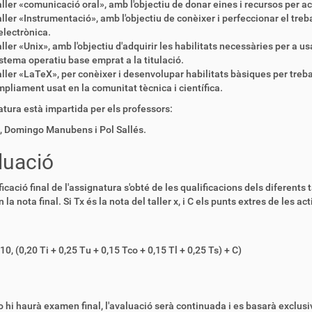
ller «comunicació oral», amb l'objectiu de donar eines i recursos per a
ller «Instrumentació», amb l'objectiu de conèixer i perfeccionar el treb
electrònica.
ller «Unix», amb l'objectiu d'adquirir les habilitats necessàries per a us
stema operatiu base emprat a la titulació.
ller «LaTeX», per conèixer i desenvolupar habilitats bàsiques per tre
pliament usat en la comunitat tècnica i científica.
atura està impartida per els professors:
l, Domingo Manubens i Pol Sallés.
luació
ficació final de l'assignatura s'obté de les qualificacions dels diferents
 la nota final. Si Tx és la nota del taller x, i C els punts extres de les 
10, (0,20 Ti + 0,25 Tu + 0,15 Tco + 0,15 Tl + 0,25 Ts) + C)
 hi haurà examen final, l'avaluació serà continuada i es basarà exclus