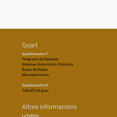
Quart
Quadrimestre 7
Integració de Sistemes
Sistemes Automàtics i Robòtica
Bases de Dades
Microelectrònica
Quadrimestre 8
Treball fi de grau
Altres informacions
LaTeXbits