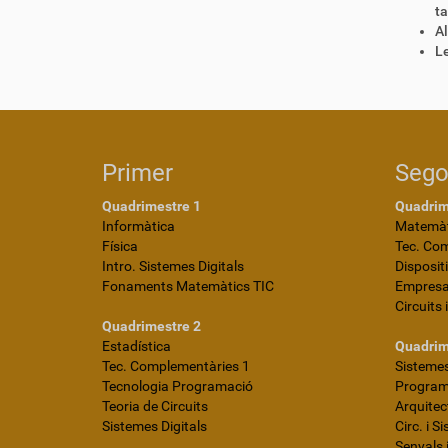
ta
Al
Le
Primer
Seg
Quadrimestre 1
Quadrim
Informàtica
Matemàt
Física
Tec. Co
Intro. Sistemes Digitals
Disposit
Fonaments Matemàtics TIC
Empres
Circuits 
Quadrimestre 2
Estadística
Quadrim
Tec. Complementàries 1
Sistemes
Tecnologia Programació
Programa
Teoria de Circuits
Arquite
Sistemes Digitals
Circ. i S
Senyals 