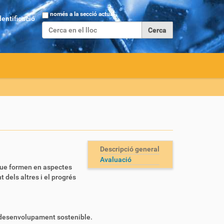
Cerca
només a la secció actual
dentificació
Cerca avançada…
Descripció general
Avaluació
 que formen en aspectes
 dels altres i el progrés
el desenvolupament sostenible.