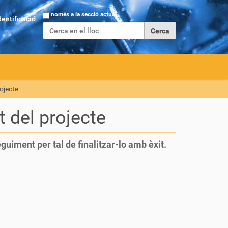
Cerca
només a la secció actual
dentificació
Cerca avançada…
ojecte
 del projecte
eguiment per tal de finalitzar-lo amb èxit.