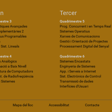
on
Tercer
estre 3
Quadrimestre 5
iques Avançades
Prog. Concurrent i en Temps Real
mplementàries 2
Sistemes Operatius
ius Programables
Xarxes de Comunicacions
a
Gestió i Orientació de Projectes
i Sist. Lineals
Processament Digital del Senyal
estre 4
Quadrimestre 6
 Analògics
Sistemes Encastats
ció a Baix Nivell
Enginyeria de Sistemes
ctura de Computadors
App. i Serveis a Internet
ist. de Radiofreqüència
Sist. Electrònics de Control
i Sistemes
Transmissió de dades
Interfícies d'Usuari
Mapa del lloc
Accessibilitat
Contacte