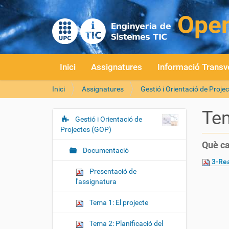
Inici
Assignatures
Informació Transv
S
Inici
Assignatures
Gestió i Orientació de Proje
o
u
Tem
a
Gestió i Orientació de
N
:
Projectes (GOP)
a
Què ca
v
Documentació
e
3-Rea
g
Presentació de
l'assignatura
a
c
Tema 1: El projecte
i
ó
Tema 2: Planificació del