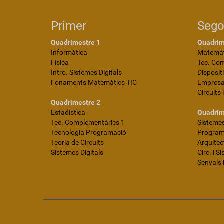
Primer
Seg
Quadrimestre 1
Quadrim
Informàtica
Matemàt
Física
Tec. Co
Intro. Sistemes Digitals
Disposit
Fonaments Matemàtics TIC
Empres
Circuits 
Quadrimestre 2
Estadística
Quadrim
Tec. Complementàries 1
Sistemes
Tecnologia Programació
Programa
Teoria de Circuits
Arquite
Sistemes Digitals
Circ. i S
Senyals 