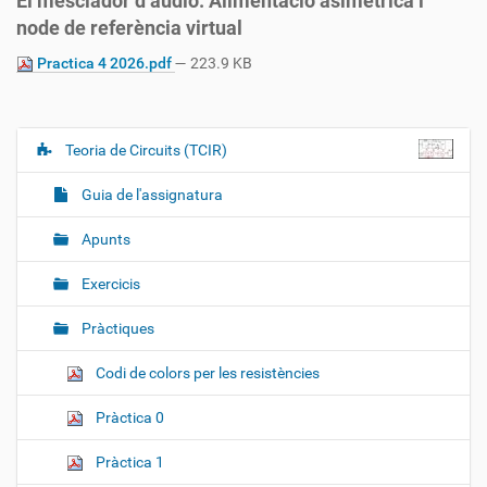
El mesclador d’àudio. Alimentació asimètrica i
node de referència virtual
Practica 4 2026.pdf
— 223.9 KB
Teoria de Circuits (TCIR)
N
a
Guia de l'assignatura
v
e
Apunts
g
Exercicis
a
c
Pràctiques
i
ó
Codi de colors per les resistències
Pràctica 0
Pràctica 1