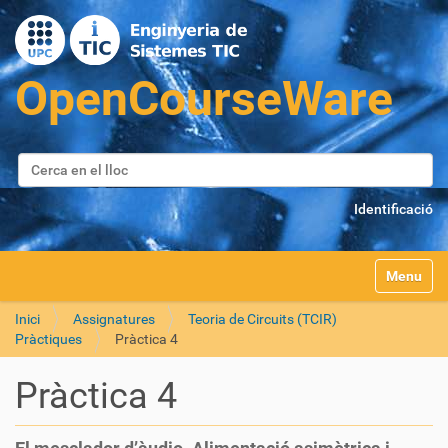
Cerca
Cerca avançada…
Identificació
Toggle na
Inici
Assignatures
Teoria de Circuits (TCIR)
Pràctiques
Pràctica 4
Pràctica 4