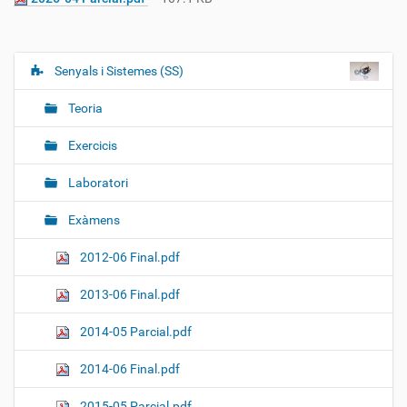
Senyals i Sistemes (SS)
N
a
Teoria
v
e
Exercicis
g
Laboratori
a
c
Exàmens
i
ó
2012-06 Final.pdf
2013-06 Final.pdf
2014-05 Parcial.pdf
2014-06 Final.pdf
2015-05 Parcial.pdf