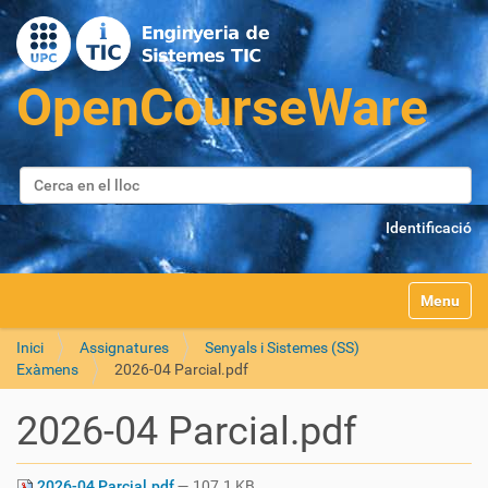
Cerca
Cerca avançada…
Identificació
Toggle na
Inici
Assignatures
Senyals i Sistemes (SS)
Exàmens
2026-04 Parcial.pdf
2026-04 Parcial.pdf
2026-04 Parcial.pdf
— 107.1 KB