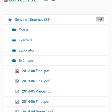
Senyals i Sistemes (SS)
N
a
Teoria
v
e
Exercicis
g
Laboratori
a
c
Exàmens
i
ó
2012-06 Final.pdf
2013-06 Final.pdf
2014-05 Parcial.pdf
2014-06 Final.pdf
2015-05 Parcial.pdf