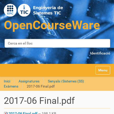
Cerca
Cerca avançada…
Identificació
Toggle na
Inici
Assignatures
Senyals i Sistemes (SS)
Exàmens
2017-06 Final.pdf
2017-06 Final.pdf
2017-06 Final.pdf
— 198.1 KB