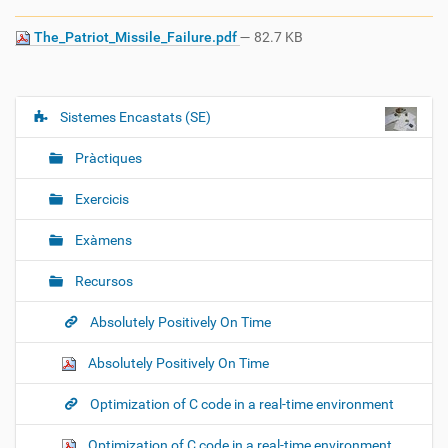
The_Patriot_Missile_Failure.pdf
— 82.7 KB
Sistemes Encastats (SE)
N
a
Pràctiques
v
e
Exercicis
g
Exàmens
a
c
Recursos
i
ó
Absolutely Positively On Time
Absolutely Positively On Time
Optimization of C code in a real-time environment
Optimization of C code in a real-time environment