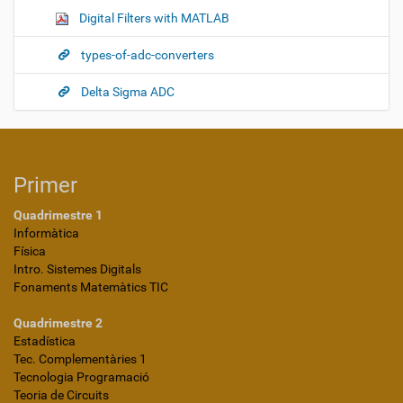
Digital Filters with MATLAB
types-of-adc-converters
Delta Sigma ADC
Primer
Quadrimestre 1
Informàtica
Física
Intro. Sistemes Digitals
Fonaments Matemàtics TIC
Quadrimestre 2
Estadística
Tec. Complementàries 1
Tecnologia Programació
Teoria de Circuits