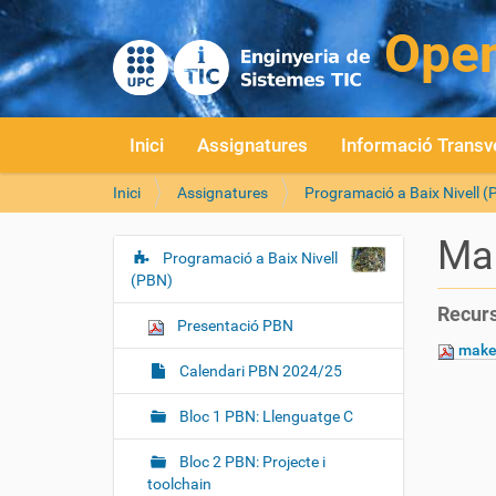
Inici
Assignatures
Informació Transv
S
Inici
Assignatures
Programació a Baix Nivell 
o
u
Mak
a
Programació a Baix Nivell
N
:
(PBN)
a
Recurs
v
Presentació PBN
e
make
g
Calendari PBN 2024/25
a
Bloc 1 PBN: Llenguatge C
c
i
Bloc 2 PBN: Projecte i
ó
toolchain