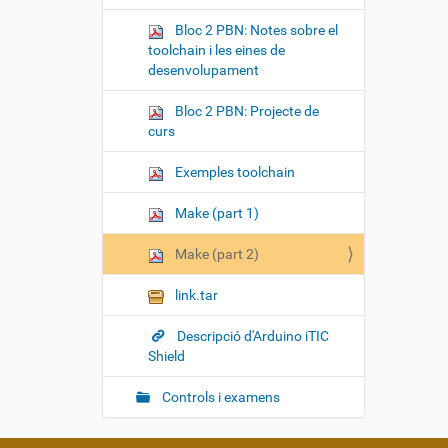
Bloc 2 PBN: Notes sobre el
toolchain i les eines de
desenvolupament
Bloc 2 PBN: Projecte de
curs
Exemples toolchain
Make (part 1)
Make (part 2)
link.tar
Descripció d'Arduino iTIC
Shield
Controls i examens