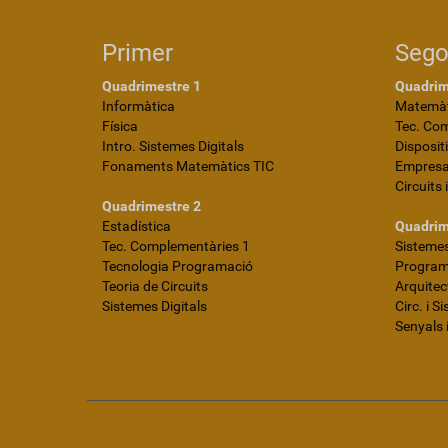
Primer
Seg
Quadrimestre 1
Quadrim
Informàtica
Matemàt
Física
Tec. Co
Intro. Sistemes Digitals
Disposit
Fonaments Matemàtics TIC
Empres
Circuits 
Quadrimestre 2
Estadística
Quadrim
Tec. Complementàries 1
Sistemes
Tecnologia Programació
Programa
Teoria de Circuits
Arquite
Sistemes Digitals
Circ. i S
Senyals 