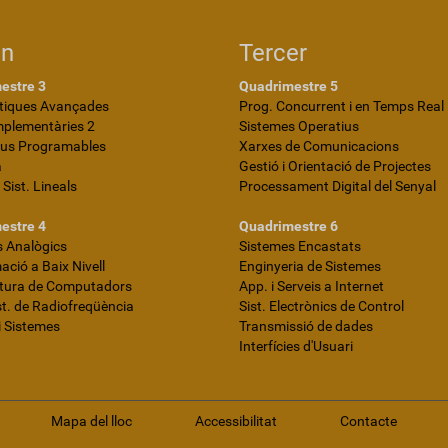
on
Tercer
estre 3
Quadrimestre 5
iques Avançades
Prog. Concurrent i en Temps Real
mplementàries 2
Sistemes Operatius
ius Programables
Xarxes de Comunicacions
a
Gestió i Orientació de Projectes
i Sist. Lineals
Processament Digital del Senyal
estre 4
Quadrimestre 6
 Analògics
Sistemes Encastats
ció a Baix Nivell
Enginyeria de Sistemes
ctura de Computadors
App. i Serveis a Internet
ist. de Radiofreqüència
Sist. Electrònics de Control
i Sistemes
Transmissió de dades
Interfícies d'Usuari
Mapa del lloc
Accessibilitat
Contacte