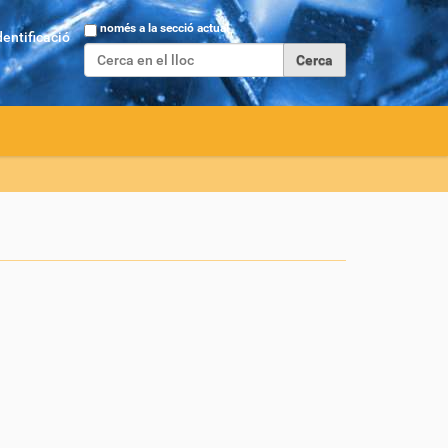
Cerca
només a la secció actual
dentificació
Cerca avançada…