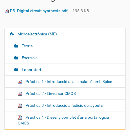
P5- Digital circuit synthesis.pdf
— 195.3 KB
Microelectrònica (ME)
N
a
Teoria
v
e
Exercicis
g
Laboratori
a
c
Pràctica 1 - Introducció a la simulació amb Spice
i
ó
Pràctica 2 - L'inversor CMOS
Pràctica 3 - Introducció a l'edició de layouts
Pràctica 4 - Disseny complet d'una porta lògica
CMOS