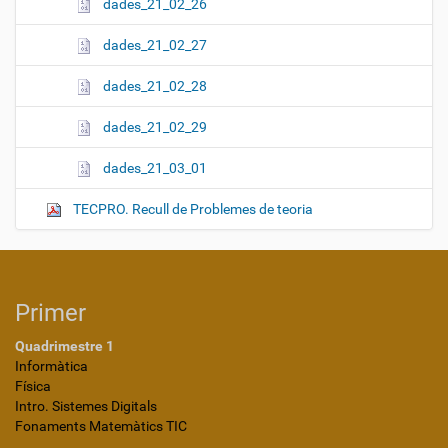
dades_21_02_26
dades_21_02_27
dades_21_02_28
dades_21_02_29
dades_21_03_01
TECPRO. Recull de Problemes de teoria
Primer
Quadrimestre 1
Informàtica
Física
Intro. Sistemes Digitals
Fonaments Matemàtics TIC