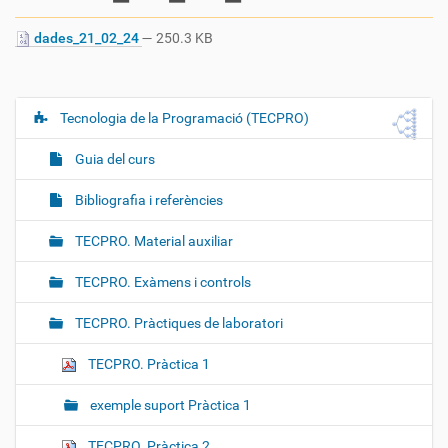
dades_21_02_24
— 250.3 KB
Tecnologia de la Programació (TECPRO)
N
a
Guia del curs
v
e
Bibliografia i referències
g
TECPRO. Material auxiliar
a
c
TECPRO. Exàmens i controls
i
ó
TECPRO. Pràctiques de laboratori
TECPRO. Pràctica 1
exemple suport Pràctica 1
TECPRO. Pràctica 2