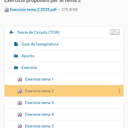
Exercicis proposats per al tema 2
Exercicis tema 2 2025.pdf
— 275.8 KB
Teoria de Circuits (TCIR)
N
a
Guia de l'assignatura
v
e
Apunts
g
Exercicis
a
c
Exercicis tema 1
i
ó
Exercicis tema 2
Exercicis tema 3
Exercicis tema 4
Exercicis tema 5