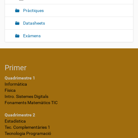
Pràctiques
Datasheets
Exàmens
Primer
Quadrimestre 1
Informàtica
Física
Intro. Sistemes Digitals
Fonaments Matemàtics TIC
Quadrimestre 2
Estadística
Tec. Complementàries 1
Tecnologia Programació