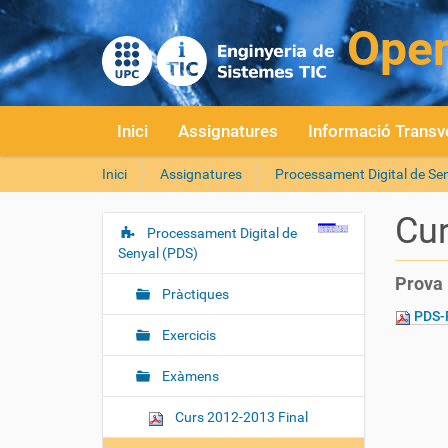
Inici
Assignatures
Informació Transv
S
Inici
Assignatures
Processament Digital de Se
o
u
Cur
a
Processament Digital de
N
:
Senyal (PDS)
a
Prova 
v
Pràctiques
e
PDS-P
g
Exercicis
a
Exàmens
c
i
Curs 2012-2013 Final
ó