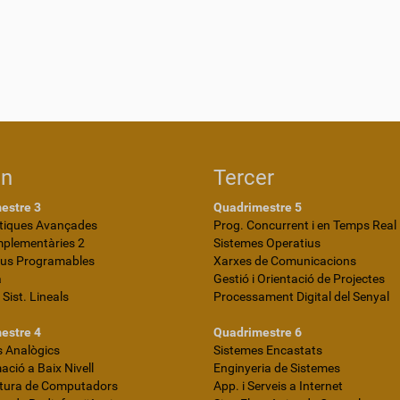
on
Tercer
estre 3
Quadrimestre 5
iques Avançades
Prog. Concurrent i en Temps Real
mplementàries 2
Sistemes Operatius
ius Programables
Xarxes de Comunicacions
a
Gestió i Orientació de Projectes
i Sist. Lineals
Processament Digital del Senyal
estre 4
Quadrimestre 6
 Analògics
Sistemes Encastats
ció a Baix Nivell
Enginyeria de Sistemes
ctura de Computadors
App. i Serveis a Internet