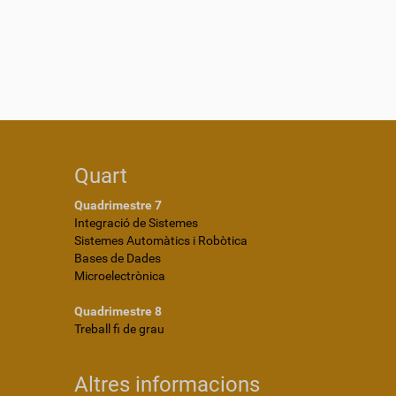
Quart
Quadrimestre 7
Integració de Sistemes
Sistemes Automàtics i Robòtica
Bases de Dades
Microelectrònica
Quadrimestre 8
Treball fi de grau
Altres informacions