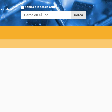
Cerca
només a la secció actual
dentificació
Cerca avançada…