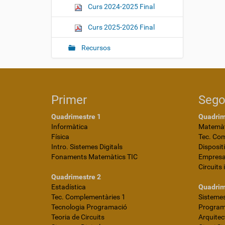
Curs 2024-2025 Final
Curs 2025-2026 Final
Recursos
Primer
Seg
Quadrimestre 1
Quadrim
Informàtica
Matemàt
Física
Tec. Co
Intro. Sistemes Digitals
Disposit
Fonaments Matemàtics TIC
Empres
Circuits 
Quadrimestre 2
Estadística
Quadrim
Tec. Complementàries 1
Sistemes
Tecnologia Programació
Programa
Teoria de Circuits
Arquite