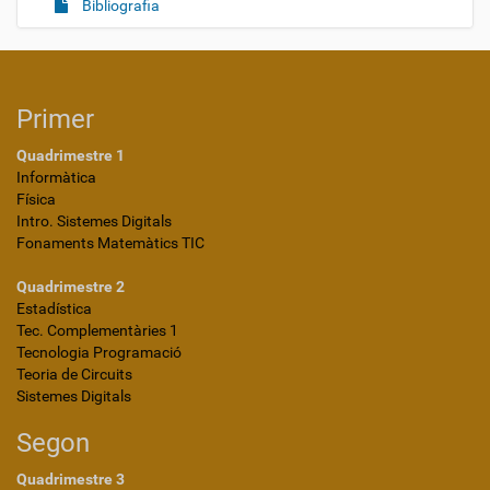
Bibliografia
Primer
Quadrimestre 1
Informàtica
Física
Intro. Sistemes Digitals
Fonaments Matemàtics TIC
Quadrimestre 2
Estadística
Tec. Complementàries 1
Tecnologia Programació
Teoria de Circuits
Sistemes Digitals
Segon
Quadrimestre 3