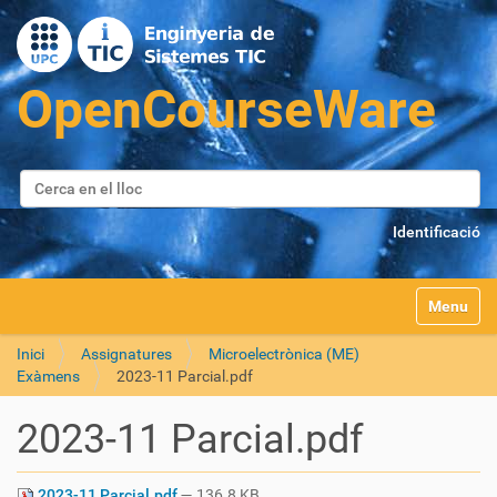
Cerca
Cerca avançada…
Identificació
Toggle na
Inici
Assignatures
Microelectrònica (ME)
Exàmens
2023-11 Parcial.pdf
2023-11 Parcial.pdf
2023-11 Parcial.pdf
— 136.8 KB