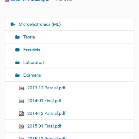
Microelectrònica (ME)
N
a
Teoria
v
e
Exercicis
g
Laboratori
a
c
Exàmens
i
ó
2013-12 Parcial.pdf
2014-01 Final.pdf
2014-12 Parcial.pdf
2015-01 Final.pdf
2015-12 Parcial.pdf