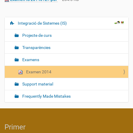
Integració de Sistemes (IS)
N
a
Projecte de curs
v
e
Transparències
g
Examens
a
c
Examen 2014
i
ó
Support material
Frequently Made Mistakes
Primer