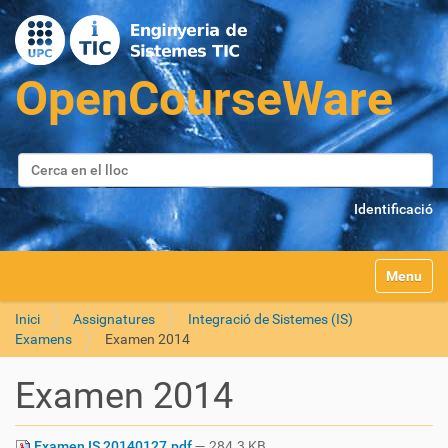
Cerca
Cerca avançada…
Identificació
Toggle na
Inici
Assignatures
Integració de Sistemes (IS)
Examens
Examen 2014
Examen 2014
Examen IS 20140127.pdf
— 284.3 KB