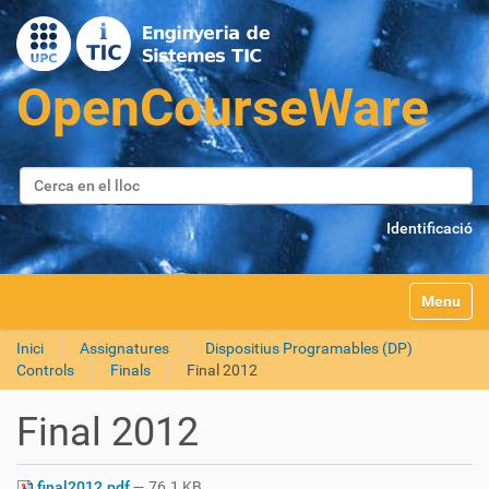
Cerca
Cerca avançada…
Identificació
Toggle na
Inici
Assignatures
Dispositius Programables (DP)
Controls
Finals
Final 2012
Final 2012
final2012.pdf
— 76.1 KB