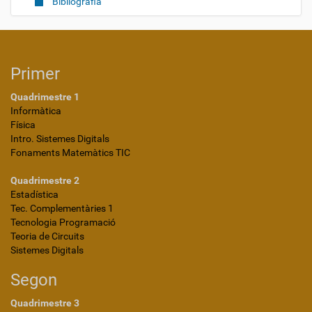
Bibliografia
Primer
Quadrimestre 1
Informàtica
Física
Intro. Sistemes Digitals
Fonaments Matemàtics TIC
Quadrimestre 2
Estadística
Tec. Complementàries 1
Tecnologia Programació
Teoria de Circuits
Sistemes Digitals
Segon
Quadrimestre 3