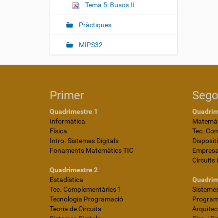
Tema 5: Busos II
Pràctiques
MIPS32
Primer
Seg
Quadrimestre 1
Quadrim
Informàtica
Matemàt
Física
Tec. Co
Intro. Sistemes Digitals
Disposit
Fonaments Matemàtics TIC
Empres
Circuits 
Quadrimestre 2
Estadística
Quadrim
Tec. Complementàries 1
Sistemes
Tecnologia Programació
Programa
Teoria de Circuits
Arquite