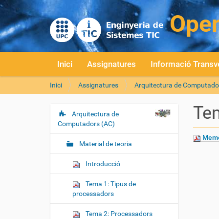
Inici
Assignatures
Informació Transv
S
Inici
Assignatures
Arquitectura de Computado
o
u
Te
a
Arquitectura de
N
:
Computadors (AC)
a
Memò
v
Material de teoria
e
g
Introducció
a
Tema 1: Tipus de
c
processadors
i
ó
Tema 2: Processadors