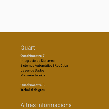
Quart
Quadrimestre 7
Integració de Sistemes
Sistemes Automàtics i Robòtica
Bases de Dades
Microelectrònica
Quadrimestre 8
Treball fi de grau
Altres informacions