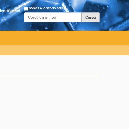
Cerca
només a la secció actual
dentificació
Cerca avançada…