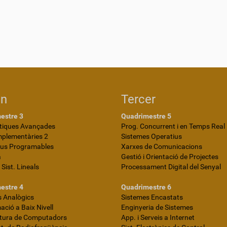
on
Tercer
estre 3
Quadrimestre 5
iques Avançades
Prog. Concurrent i en Temps Real
mplementàries 2
Sistemes Operatius
ius Programables
Xarxes de Comunicacions
a
Gestió i Orientació de Projectes
i Sist. Lineals
Processament Digital del Senyal
estre 4
Quadrimestre 6
 Analògics
Sistemes Encastats
ció a Baix Nivell
Enginyeria de Sistemes
ctura de Computadors
App. i Serveis a Internet