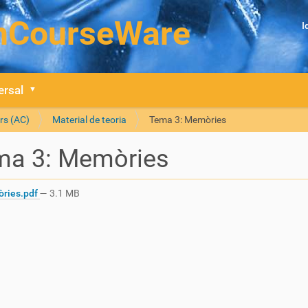
I
ersal
rs (AC)
Material de teoria
Tema 3: Memòries
ma 3: Memòries
ries.pdf
— 3.1 MB