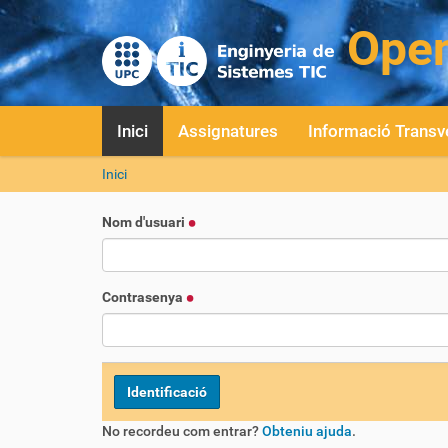
Inici
Assignatures
Informació Transv
S
Inici
o
u
Nom d'usuari
a
:
Contrasenya
No recordeu com entrar?
Obteniu ajuda
.