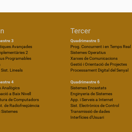
on
Tercer
estre 3
Quadrimestre 5
iques Avançades
Prog. Concurrent i en Temps Real
mplementàries 2
Sistemes Operatius
ius Programables
Xarxes de Comunicacions
a
Gestió i Orientació de Projectes
i Sist. Lineals
Processament Digital del Senyal
estre 4
Quadrimestre 6
 Analògics
Sistemes Encastats
ció a Baix Nivell
Enginyeria de Sistemes
ctura de Computadors
App. i Serveis a Internet
ist. de Radiofreqüència
Sist. Electrònics de Control
i Sistemes
Transmissió de dades
Interfícies d'Usuari