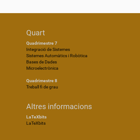
Quart
Quadrimestre 7
Integració de Sistemes
Sistemes Automàtics i Robòtica
Bases de Dades
Microelectrònica
Quadrimestre 8
Treball fi de grau
Altres informacions
LaTeXbits
LaTeXbits