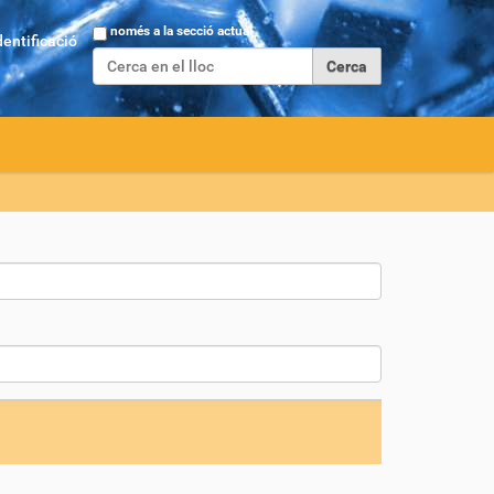
Cerca
només a la secció actual
dentificació
Cerca avançada…