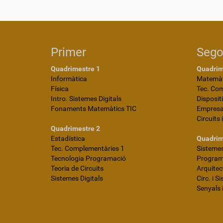
Primer
Seg
Quadrimestre 1
Quadrim
Informàtica
Matemàt
Física
Tec. Co
Intro. Sistemes Digitals
Disposit
Fonaments Matemàtics TIC
Empres
Circuits 
Quadrimestre 2
Estadística
Quadrim
Tec. Complementàries 1
Sistemes
Tecnologia Programació
Programa
Teoria de Circuits
Arquite
Sistemes Digitals
Circ. i S
Senyals 