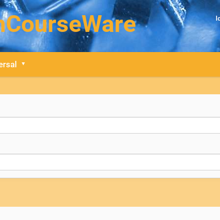
I
ersal